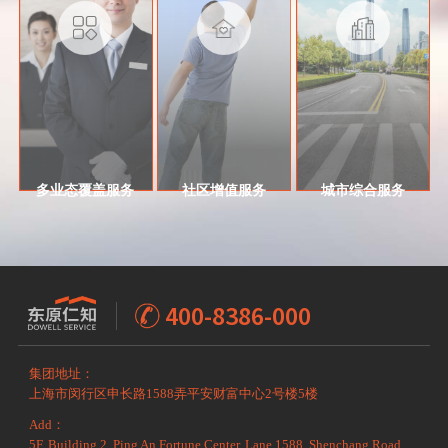
多业态覆盖服务
社区增值服务
城市综合服务
400-8386-000
集团地址：
上海市闵行区申长路1588弄平安财富中心2号楼5楼
Add：
5F, Building 2, Ping An Fortune Center, Lane 1588, Shenchang Road,