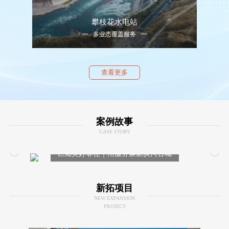
攀枝花水电站
多业态覆盖服务
查看更多
案例故事
CASE STORY
贤
仁知美好非住｜用服务焕新炭河古城
的历史风采
新拓项目
NEW EXPANSION
PROJECT