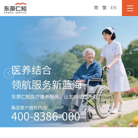
简
繁
EN